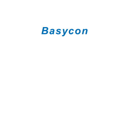
und konkrete Maßnahmen zur gezielten
Weiterentwicklung erarbeitet.
Berater
Basycon ist für anspruchsvolle Projekte im
Risikomanagement bestens aufgestellt:
Perspektive einer Manag­ement-Be­ra­tung
bzgl. der Implikationen auf das
Geschäftsmodell
Umsetzungsstärke mit Praxisbezug
Hohe Qualifikation der Berater, z.B.
international anerkannte Zertifizierungen
(FRM/PRM)